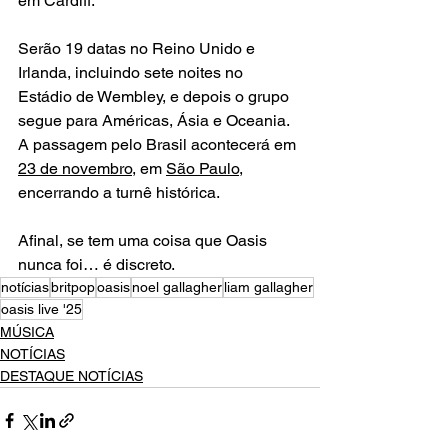
em Cardiff.
Serão 19 datas no Reino Unido e 
Irlanda, incluindo sete noites no 
Estádio de Wembley, e depois o grupo 
segue para Américas, Ásia e Oceania. 
A passagem pelo Brasil acontecerá em 
23 de novembro
, em 
São Paulo
, 
encerrando a turnê histórica.
Afinal, se tem uma coisa que Oasis 
nunca foi… é discreto.
notícias
britpop
oasis
noel gallagher
liam gallagher
oasis live '25
MÚSICA
NOTÍCIAS
DESTAQUE NOTÍCIAS