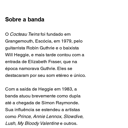
Sobre a banda
O 
Cocteau Twins
 foi fundado em 
Grangemouth, Escócia, em 1979, pelo 
guitarrista Robin Guthrie e o baixista 
Will Heggie, e mais tarde contou com a 
entrada de Elizabeth Fraser, que na 
época namorava Guthrie. Eles se 
destacaram por seu som etéreo e único.
Com a saída de Heggie em 1983, a 
banda atuou brevemente como dupla 
até a chegada de Simon Raymonde. 
Sua influência se estendeu a artistas 
como 
Prince
, 
Annie Lennox
, 
Slowdive
, 
Lush
, 
My Bloody Valentine
 e outros.