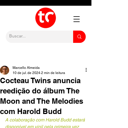
Marcello Almeida
10 de jul. de 2024
2 min de leitura
Cocteau Twins anuncia
reedição do álbum The
Moon and The Melodies
com Harold Budd
A colaboração com Harold Budd estará 
disponível em vinil pela primeira vez 