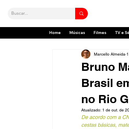
Home
Músicas
Filmes
TV e S
Marcello Almeida
1
Bruno Ma
Brasil e
no Rio G
Atualizado:
1 de out. de 2
De acordo com a CNN
cestas básicas, mate