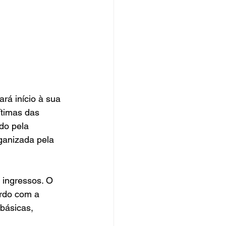
rá início à sua 
ítimas das 
do pela 
ganizada pela 
 ingressos. O 
ordo com a 
básicas, 