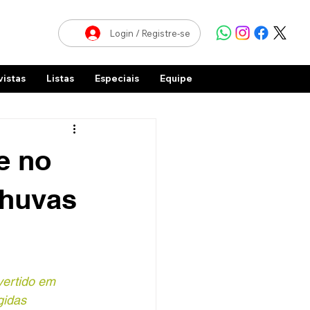
Login / Registre-se
vistas
Listas
Especiais
Equipe
e no
chuvas
vertido em 
gidas