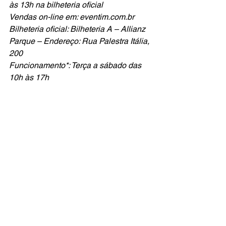
às 13h na bilheteria oficial 
Vendas on-line em: eventim.com.br 
Bilheteria oficial: Bilheteria A – Allianz 
Parque – Endereço: Rua Palestra Itália, 
200 
Funcionamento*: Terça a sábado das 
10h às 17h 
*Não há funcionamento em feriados, 
emendas de feriados, dias de jogos ou 
em dias de eventos de outras 
empresas.
música
cultura pop
pop
shows
brasil
bring me the horizon
metalcore
MÚSICA
NOTÍCIAS