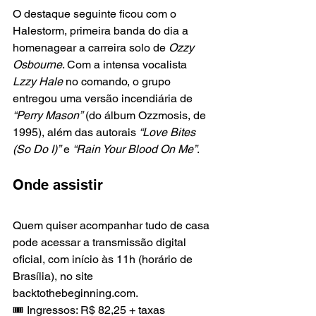
O destaque seguinte ficou com o 
Halestorm, primeira banda do dia a 
homenagear a carreira solo de 
Ozzy 
Osbourne
. Com a intensa vocalista
Lzzy Hale
 no comando, o grupo 
entregou uma versão incendiária de 
“Perry Mason”
 (do álbum Ozzmosis, de 
1995), além das autorais 
“Love Bites 
(So Do I)”
 e 
“Rain Your Blood On Me”
.
Onde assistir
Quem quiser acompanhar tudo de casa 
pode acessar a transmissão digital 
oficial, com início às 11h (horário de 
Brasília), no site 
backtothebeginning.com.
🎟️ Ingressos: R$ 82,25 + taxas