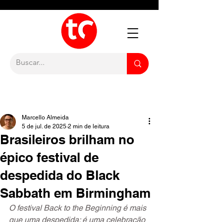
Marcello Almeida
5 de jul. de 2025
2 min de leitura
Brasileiros brilham no
épico festival de
despedida do Black
Sabbath em Birmingham
O festival Back to the Beginning é mais 
que uma despedida: é uma celebração 