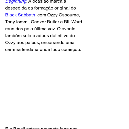
Beginning
. A ocasião marca a 
despedida da formação original do
Black Sabbath
, com Ozzy Osbourne, 
Tony Iommi, Geezer Butler e Bill Ward 
reunidos pela última vez. O evento 
também sela o adeus definitivo de 
Ozzy aos palcos, encerrando uma 
carreira lendária onde tudo começou.
E o Brasil esteve presente logo nas 