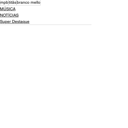
mpb
titãs
branco mello
MÚSICA
NOTÍCIAS
Super Destaque
Ver tudo
Posts recentes