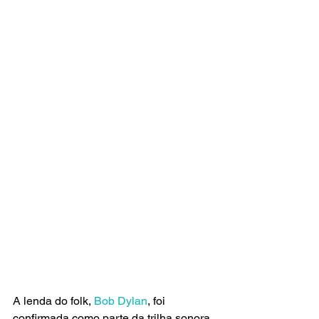
A lenda do folk,
 Bob Dylan
, foi 
confirmada como parte da trilha sonora 