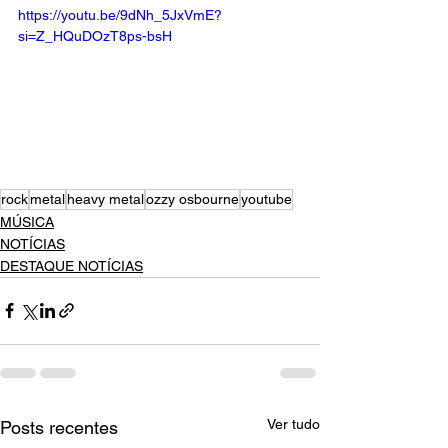
https://youtu.be/9dNh_5JxVmE?
si=Z_HQuDOzT8ps-bsH
rock
metal
heavy metal
ozzy osbourne
youtube
MÚSICA
NOTÍCIAS
DESTAQUE NOTÍCIAS
Ver tudo
Posts recentes