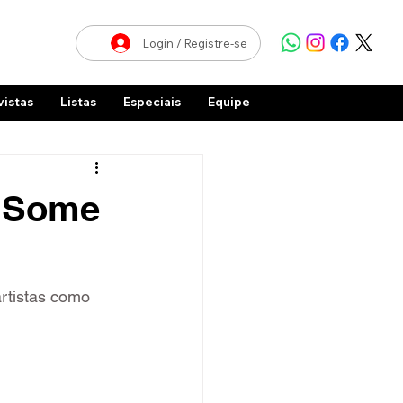
Login / Registre-se
vistas
Listas
Especiais
Equipe
 ‘Some
artistas como 