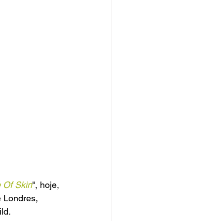
 Of Skin
", hoje, 
 Londres, 
ld.