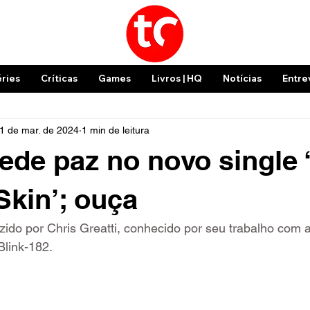
éries
Críticas
Games
Livros | HQ
Notícias
Entre
1 de mar. de 2024
1 min de leitura
ede paz no novo single
Skin’; ouça
uzido por Chris Greatti, conhecido por seu trabalho com 
Blink-182.