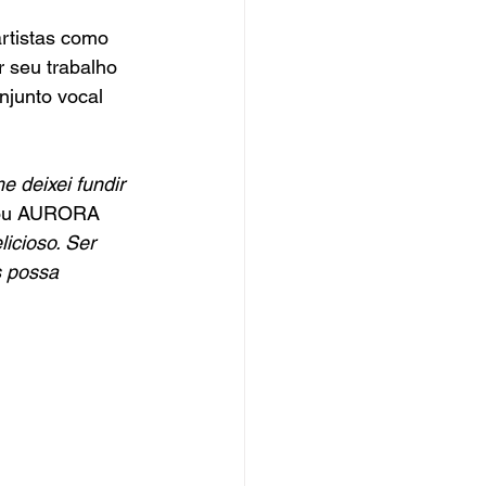
rtistas como 
 seu trabalho 
njunto vocal 
 deixei fundir 
icou AURORA 
icioso. Ser 
 possa 