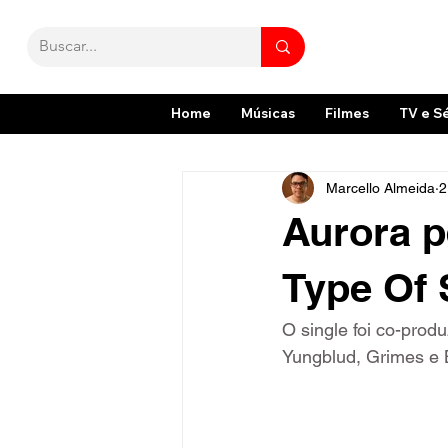
Home
Músicas
Filmes
TV e S
Marcello Almeida
2
Aurora p
Type Of 
O single foi co-prod
Yungblud, Grimes e 