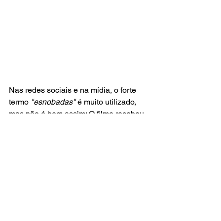
Nas redes sociais e na mídia, o forte 
termo 
"esnobadas"
 é muito utilizado, 
mas não é bem assim: O filme recebeu 
oito indicações ao Oscar: Figurino, 
Música (“I’m Just Ken”, de Ryan 
Gosling, e “What Was I Made For?”, de 
Billie Eilish), Design de Produção, 
Roteiro Adaptado,   Atriz Coadjuvante, 
Ator Coadjuvante e a principal 
categoria da noite: Melhor Filme. 