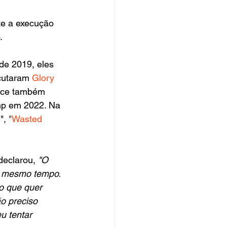
e a execução 
.
de 2019, eles 
cutaram 
Glory 
uce também 
mp em 2022. Na 
g
", 
"
Wasted 
eclarou, 
"O 
o mesmo tempo. 
o que quer 
o preciso 
eu tentar 