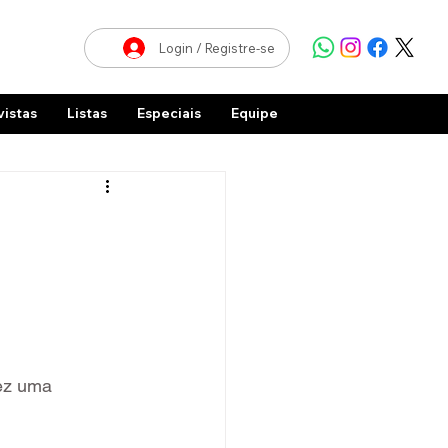
Login / Registre-se
vistas
Listas
Especiais
Equipe
ez uma 