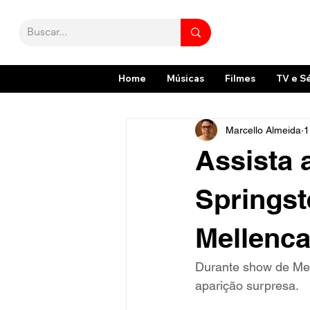
Home
Músicas
Filmes
TV e S
Marcello Almeida
1
Assista 
Springs
Mellenc
Durante show de Mel
aparição surpresa.