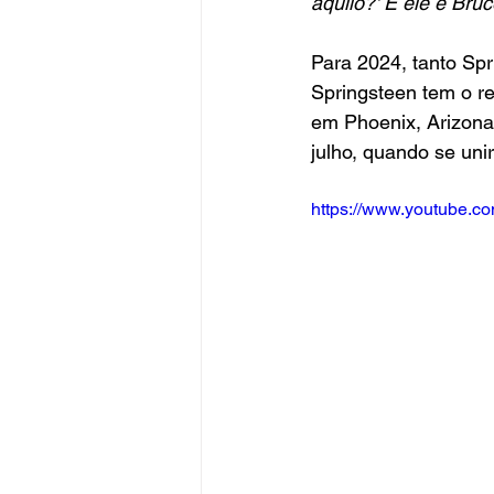
aquilo?' E ele é Bruc
Para 2024, tanto Sp
Springsteen tem o r
em Phoenix, Arizona.
julho, quando se unir
https://www.youtube.