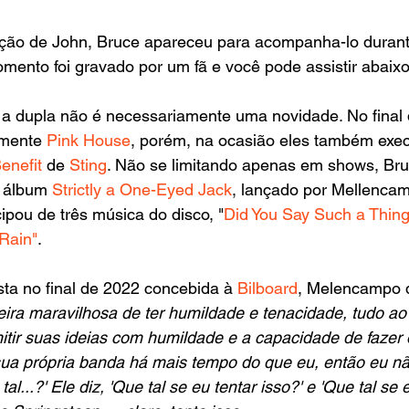
ção de John, Bruce apareceu para acompanha-lo durant
mento foi gravado por um fã e você pode assistir abaixo
 a dupla não é necessariamente uma novidade. No final 
mente 
Pink House
, porém, na ocasião eles também exe
enefit 
de 
Sting
. Não se limitando apenas em shows, Br
 álbum
 Strictly a One-Eyed Jack
, 
lançado por Mellenca
ipou de três música do disco, "
Did You Say Such a Thin
 Rain"
.
ta no final de 2022 concebida à 
Bilboard
, Melencampo d
ra maravilhosa de ter humildade e tenacidade, tudo a
tir suas ideias com humildade e a capacidade de fazer 
sua própria banda há mais tempo do que eu, então eu nã
 tal...?' Ele diz, 'Que tal se eu tentar isso?' e 'Que tal se 