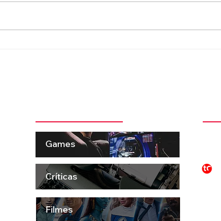
“Advice for the Young at
Foo 
Heart” e a beleza que o
pela
tempo não levou
2027
das 
Categorias + Comentadas
Ins
 pela
t
Games
ema e
o e
P
to
S
Críticas
aro
os,
ue
Filmes
INSC