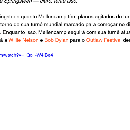
e Springsteen — claro, tente isso.
ringsteen quanto Mellencamp têm planos agitados de tur
etorno de sua turnê mundial marcado para começar no d
 Enquanto isso, Mellencamp seguirá com sua turnê atual 
á a 
Willie Nelson
 e 
Bob Dylan
 para o 
Outlaw Festival 
de
com/watch?v=_Qo_-W4lBe4