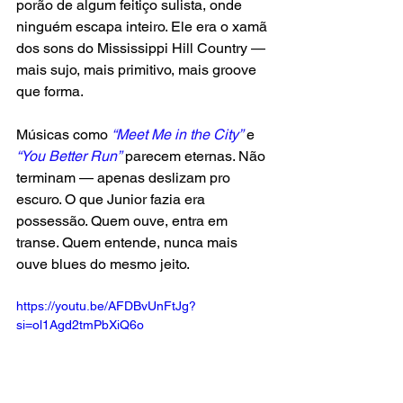
porão de algum feitiço sulista, onde 
ninguém escapa inteiro. Ele era o xamã 
dos sons do Mississippi Hill Country — 
mais sujo, mais primitivo, mais groove 
que forma.
Músicas como 
“Meet Me in the City”
 e
“You Better Run”
 parecem eternas. Não 
terminam — apenas deslizam pro 
escuro. O que Junior fazia era 
possessão. Quem ouve, entra em 
transe. Quem entende, nunca mais 
ouve blues do mesmo jeito.
https://youtu.be/AFDBvUnFtJg?
si=ol1Agd2tmPbXiQ6o