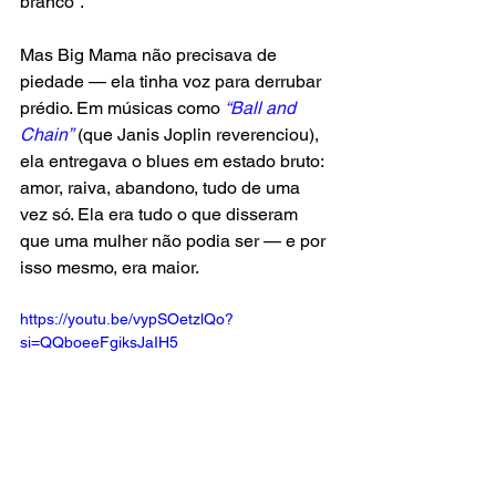
branco”.
Mas Big Mama não precisava de 
piedade — ela tinha voz para derrubar 
prédio. Em músicas como
 “Ball and 
Chain”
 (que Janis Joplin reverenciou), 
ela entregava o blues em estado bruto: 
amor, raiva, abandono, tudo de uma 
vez só. Ela era tudo o que disseram 
que uma mulher não podia ser — e por 
isso mesmo, era maior.
https://youtu.be/vypSOetzlQo?
si=QQboeeFgiksJaIH5