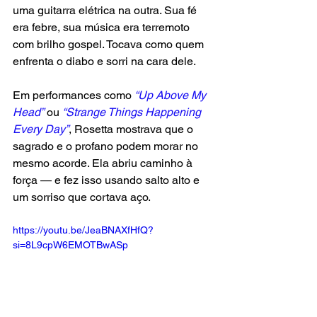
uma guitarra elétrica na outra. Sua fé 
era febre, sua música era terremoto 
com brilho gospel. Tocava como quem 
enfrenta o diabo e sorri na cara dele.
Em performances como
 “Up Above My 
Head”
 ou
 “Strange Things Happening 
Every Day”
, Rosetta mostrava que o 
sagrado e o profano podem morar no 
mesmo acorde. Ela abriu caminho à 
força — e fez isso usando salto alto e 
um sorriso que cortava aço.
https://youtu.be/JeaBNAXfHfQ?
si=8L9cpW6EMOTBwASp