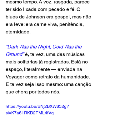
mesmo tempo. A voz, rasgada, parece 
ter sido lixada com pecado e fé. O 
blues de Johnson era gospel, mas não 
era leve: era carne viva, penitência, 
eternidade.
“Dark Was the Night, Cold Was the 
Ground”
 é, talvez, uma das músicas 
mais solitárias já registradas. Está no 
espaço, literalmente — enviada na 
Voyager como retrato da humanidade. 
E talvez seja isso mesmo: uma canção 
que chora por todos nós.
https://youtu.be/BNj2BXW852g?
si=K7a61RKD2TML4fVg