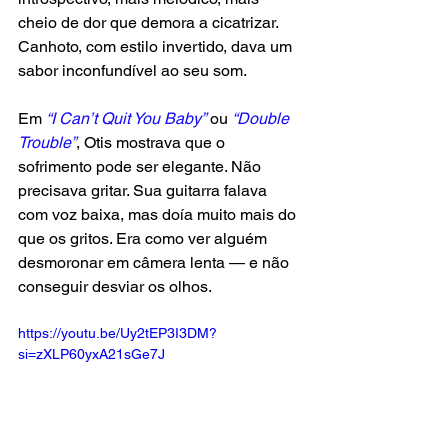
cheio de dor que demora a cicatrizar. 
Canhoto, com estilo invertido, dava um 
sabor inconfundível ao seu som.
Em
 “I Can’t Quit You Baby”
 ou 
“Double 
Trouble”
, Otis mostrava que o 
sofrimento pode ser elegante. Não 
precisava gritar. Sua guitarra falava 
com voz baixa, mas doía muito mais do 
que os gritos. Era como ver alguém 
desmoronar em câmera lenta — e não 
conseguir desviar os olhos.
https://youtu.be/Uy2tEP3I3DM?
si=zXLP60yxA21sGe7J