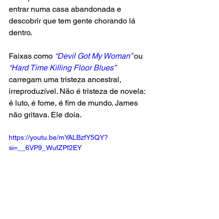
entrar numa casa abandonada e 
descobrir que tem gente chorando lá 
dentro.
Faixas como
 “Devil Got My Woman” 
ou 
“Hard Time Killing Floor Blues” 
carregam uma tristeza ancestral, 
irreproduzível. Não é tristeza de novela: 
é luto, é fome, é fim de mundo. James 
não gritava. Ele doía.
https://youtu.be/mYALBzfY5QY?
si=__6VP9_WufZPf2EY