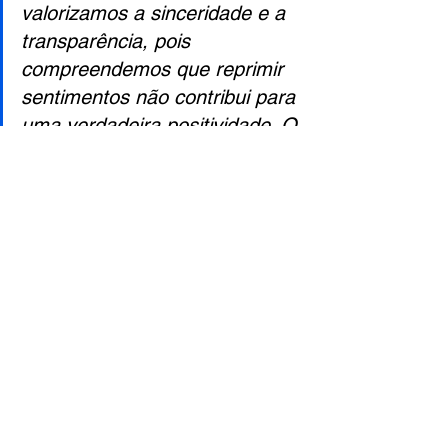
valorizamos a sinceridade e a 
transparência, pois 
compreendemos que reprimir 
sentimentos não contribui para 
uma verdadeira positividade. O 
Arnold’s Pump Club representa 
esse espírito de abertura. 
Reconhecemos que há 
desafios que não conseguimos 
enfrentar sozinhos, mas 
quando nos unimos, somos 
capazes de superar qualquer 
obstáculo, até mesmo mover o 
mundo. Aqui, é importante 
lembrar que você nunca está 
sozinho; estamos juntos nessa 