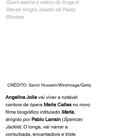
Quem assina o roteiro do longa é 
Steven Knight, criador de Peaky 
Blinders
CRÉDITO: Samir Hussein/WireImage/Getty
Angelina Jolie
 vai viver a notável 
cantora de ópera 
Maria Callas
 no novo 
filme biográfico intitulado
 Maria
, 
dirigido por 
Pablo Larrain
 (
Spencer, 
Jackie
). O longa, vai narrar a 
conturbada, encantadora e triste 