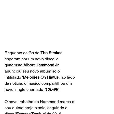
Enquanto os fãs do 
The Strokes
esperam por um novo disco, o 
guitarrista
 Albert Hammond Jr 
anunciou seu novo álbum solo 
intitulado
 'Melodies On Hiatus'
, ao lado 
da notícia, o músico compartilhou um 
novo single chamado
 '100-99'
.
O novo trabalho de Hammond marca o 
seu quinto projeto solo, seguindo o 
disco 
'Frances Trouble' 
de 2018.