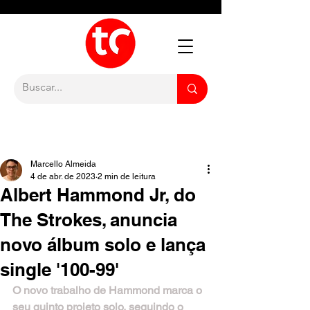
Marcello Almeida
4 de abr. de 2023
2 min de leitura
Albert Hammond Jr, do
The Strokes, anuncia
novo álbum solo e lança
single '100-99'
O novo trabalho de Hammond marca o 
seu quinto projeto solo, seguindo o 