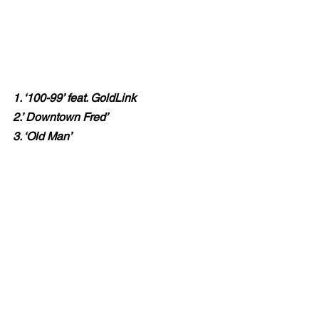
1. ‘100-99’ feat. GoldLink
2.’ Downtown Fred’
3. ‘Old Man’
4. ‘Darlin’’
5. ‘Thoughtful Distress’ feat. Matt 
Helders & Steve Stevens
6. ‘Libertude’
7. ‘Memo of Hate’
8. ‘Home Again’
9. ‘I Got You’
10. ‘Caught by Night’
11. ‘Dead Air’