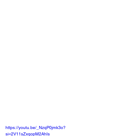
https://youtu.be/_NzqP0jmk3o?
si=2V11sZxqopM2AhIs