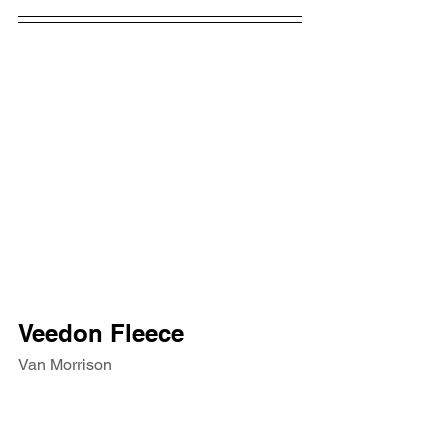
Veedon Fleece
Van Morrison
Após um longo período nos Estados 
Unidos, Morrison visitou a Irlanda em 