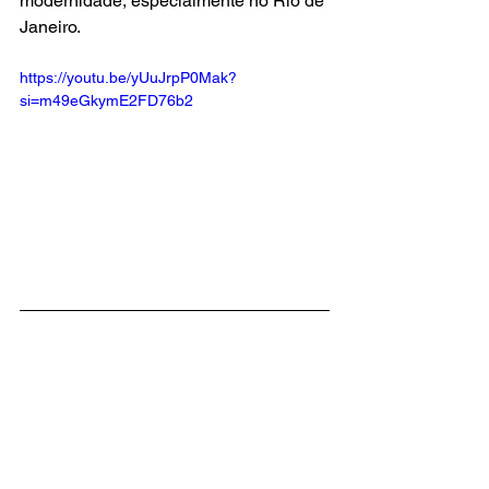
modernidade, especialmente no Rio de 
Janeiro.
https://youtu.be/yUuJrpP0Mak?
si=m49eGkymE2FD76b2